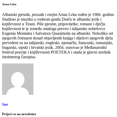
Arian Leka
Albanski pjesnik, prozaik i esejist Arian Leka rođen je 1966. godine.
Studirao je muziku u rodnom gradu Draču te albanski jezik i
književnost u Tirani. Piše pjesme, pripovijetke, romane i dječju
književnost te je između ostaloga preveo i talijanske nobelovce
Eugenia Montalea i Salvatora Quasimoda na albanski. Nekoliko od
njegovih četrnaest dosad objavljenih knjiga i dijelovi njegovih djela
prevedeni su na talijanski, engleski, njemački, francuski, rumunjski,
bugarski, srpski i hrvatski jezik. 2004. osnovao je Međunarodni
festival poezije i književnosti POETEKA i otada je glavni urednik
istoimenog časopisa.
Sasa
Prijavi se na newsletter