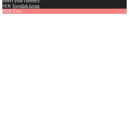
Select your currency
SEK
Swedish krona
EUR
Euro