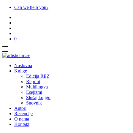
Can we help you?
0
Naslovna
Knjige
Edicija REZ
Reprint
Multilingva
Esejizmi
Slušaj knjigu
Snovnik
Autori
Recepcije
O nama
Kontakt