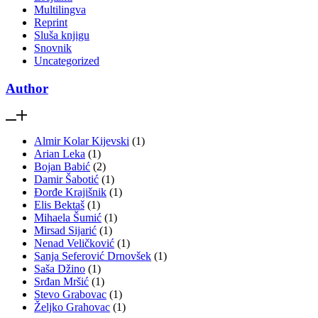
Multilingva
Reprint
Sluša knjigu
Snovnik
Uncategorized
Author
Almir Kolar Kijevski
(1)
Arian Leka
(1)
Bojan Babić
(2)
Damir Šabotić
(1)
Đorđe Krajišnik
(1)
Elis Bektaš
(1)
Mihaela Šumić
(1)
Mirsad Sijarić
(1)
Nenad Veličković
(1)
Sanja Seferović Drnovšek
(1)
Saša Džino
(1)
Srđan Mršić
(1)
Stevo Grabovac
(1)
Željko Grahovac
(1)