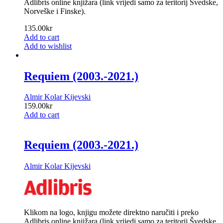
Adlibris online knjižara (link vrijedi samo za teritorij Švedske,
Norveške i Finske).
135.00
kr
Add to cart
Add to wishlist
Requiem (2003.-2021.)
Almir Kolar Kijevski
159.00
kr
Add to cart
Requiem (2003.-2021.)
Almir Kolar Kijevski
Klikom na logo, knjigu možete direktno naručiti i preko
Adlibris online knjižara (link vrijedi samo za teritorij Švedske,