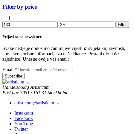
Filter by price
Min
Max
Filter
price
price
Prijavi se na newsletter
Svake nedjelje donosimo zanimljive vijesti iz svijeta književnosti,
kao i sve korisne informacije za naše čitaoce. Postani dio naše
zajednice! Unesite ovdje vaš email:
Email
*
Subscribe
Handelsbolag Artisticum
Post box 7051 / 161 31 Stockholm
artisticum@artisticum.se
Instagram
Facebook
You Tube
Twitter