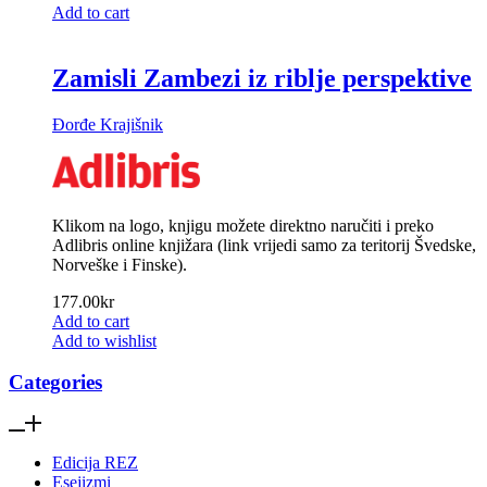
Add to cart
Zamisli Zambezi iz riblje perspektive
Đorđe Krajišnik
Klikom na logo, knjigu možete direktno naručiti i preko
Adlibris online knjižara (link vrijedi samo za teritorij Švedske,
Norveške i Finske).
177.00
kr
Add to cart
Add to wishlist
Categories
Edicija REZ
Esejizmi