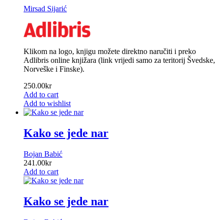
Mirsad Sijarić
Klikom na logo, knjigu možete direktno naručiti i preko
Adlibris online knjižara (link vrijedi samo za teritorij Švedske,
Norveške i Finske).
250.00
kr
Add to cart
Add to wishlist
Kako se jede nar
Bojan Babić
241.00
kr
Add to cart
Kako se jede nar