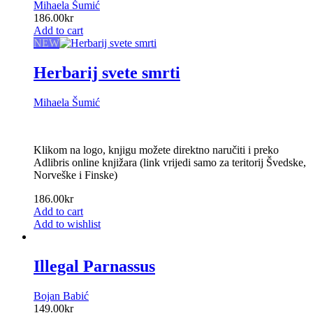
Mihaela Šumić
186.00
kr
Add to cart
NEW
Herbarij svete smrti
Mihaela Šumić
Klikom na logo, knjigu možete direktno naručiti i preko
Adlibris online knjižara (link vrijedi samo za teritorij Švedske,
Norveške i Finske)
186.00
kr
Add to cart
Add to wishlist
Illegal Parnassus
Bojan Babić
149.00
kr