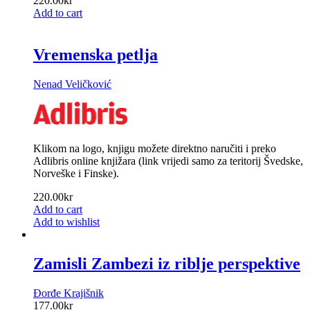
220.00
kr
Add to cart
Vremenska petlja
Nenad Veličković
Klikom na logo, knjigu možete direktno naručiti i preko
Adlibris online knjižara (link vrijedi samo za teritorij Švedske,
Norveške i Finske).
220.00
kr
Add to cart
Add to wishlist
Zamisli Zambezi iz riblje perspektive
Đorđe Krajišnik
177.00
kr