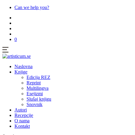
Can we help you?
0
Naslovna
Knjige
Edicija REZ
Reprint
Multilingva
Esejizmi
Slušaj knjigu
Snovnik
Autori
Recepcije
O nama
Kontakt