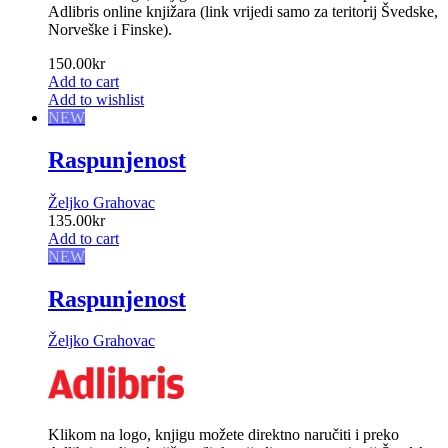
Adlibris online knjižara (link vrijedi samo za teritorij Švedske,
Norveške i Finske).
150.00
kr
Add to cart
Add to wishlist
NEW
Raspunjenost
Željko Grahovac
135.00
kr
Add to cart
NEW
Raspunjenost
Željko Grahovac
Klikom na logo, knjigu možete direktno naručiti i preko