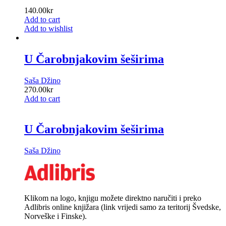
140.00
kr
Add to cart
Add to wishlist
U Čarobnjakovim šeširima
Saša Džino
270.00
kr
Add to cart
U Čarobnjakovim šeširima
Saša Džino
Klikom na logo, knjigu možete direktno naručiti i preko
Adlibris online knjižara (link vrijedi samo za teritorij Švedske,
Norveške i Finske).