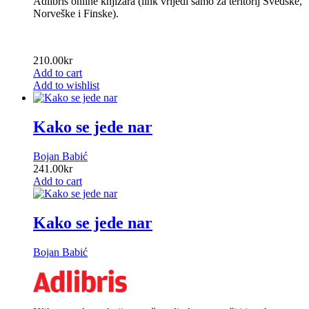
Adlibris online knjižara (link vrijedi samo za teritorij Švedske,
Norveške i Finske).
210.00
kr
Add to cart
Add to wishlist
Kako se jede nar
Bojan Babić
241.00
kr
Add to cart
Kako se jede nar
Bojan Babić