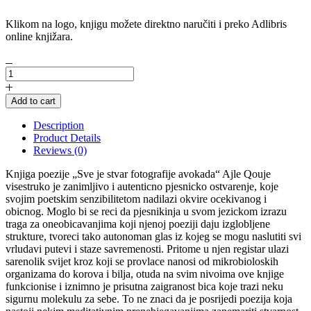
Klikom na logo, knjigu možete direktno naručiti i preko Adlibris
online knjižara.
Sve
je
stvar
Add to cart
fotografije
avokada
Description
quantity
Product Details
Reviews (0)
Knjiga poezije „Sve je stvar fotografije avokada“ Ajle Qouje
visestruko je zanimljivo i autenticno pjesnicko ostvarenje, koje
svojim poetskim senzibilitetom nadilazi okvire ocekivanog i
obicnog. Moglo bi se reci da pjesnikinja u svom jezickom izrazu
traga za oneobicavanjima koji njenoj poeziji daju izglobljene
strukture, tvoreci tako autonoman glas iz kojeg se mogu naslutiti svi
vrludavi putevi i staze savremenosti. Pritome u njen registar ulazi
sarenolik svijet kroz koji se provlace nanosi od mikrobioloskih
organizama do korova i bilja, otuda na svim nivoima ove knjige
funkcionise i iznimno je prisutna zaigranost bica koje trazi neku
sigurnu molekulu za sebe. To ne znaci da je posrijedi poezija koja