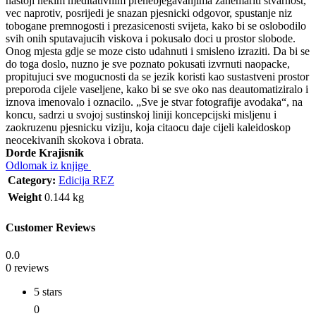
nastoji nekim meditativnim prenebjegavanjima zanemariti stvarnost,
vec naprotiv, posrijedi je snazan pjesnicki odgovor, spustanje niz
tobogane premnogosti i prezasicenosti svijeta, kako bi se oslobodilo
svih onih sputavajucih viskova i pokusalo doci u prostor slobode.
Onog mjesta gdje se moze cisto udahnuti i smisleno izraziti. Da bi se
do toga doslo, nuzno je sve poznato pokusati izvrnuti naopacke,
propitujuci sve mogucnosti da se jezik koristi kao sustastveni prostor
preporoda cijele vaseljene, kako bi se sve oko nas deautomatiziralo i
iznova imenovalo i oznacilo. „Sve je stvar fotografije avodaka“, na
koncu, sadrzi u svojoj sustinskoj liniji koncepcijski misljenu i
zaokruzenu pjesnicku viziju, koja citaocu daje cijeli kaleidoskop
neocekivanih skokova i obrata.
Dorde Krajisnik
Odlomak iz knjige
Category:
Edicija REZ
Weight
0.144 kg
Customer Reviews
0.0
0 reviews
5 stars
0