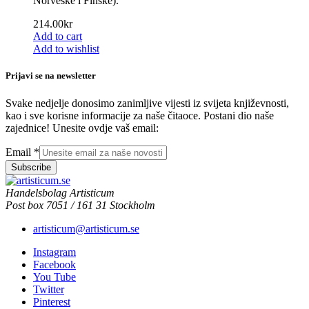
Norveške i Finske).
214.00
kr
Add to cart
Add to wishlist
Prijavi se na newsletter
Svake nedjelje donosimo zanimljive vijesti iz svijeta književnosti,
kao i sve korisne informacije za naše čitaoce. Postani dio naše
zajednice! Unesite ovdje vaš email:
Email
*
Subscribe
Handelsbolag Artisticum
Post box 7051 / 161 31 Stockholm
artisticum@artisticum.se
Instagram
Facebook
You Tube
Twitter
Pinterest