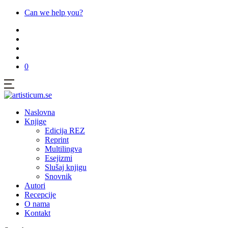
Can we help you?
0
Naslovna
Knjige
Edicija REZ
Reprint
Multilingva
Esejizmi
Slušaj knjigu
Snovnik
Autori
Recepcije
O nama
Kontakt