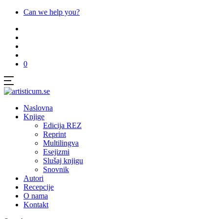
Can we help you?
0
Naslovna
Knjige
Edicija REZ
Reprint
Multilingva
Esejizmi
Slušaj knjigu
Snovnik
Autori
Recepcije
O nama
Kontakt