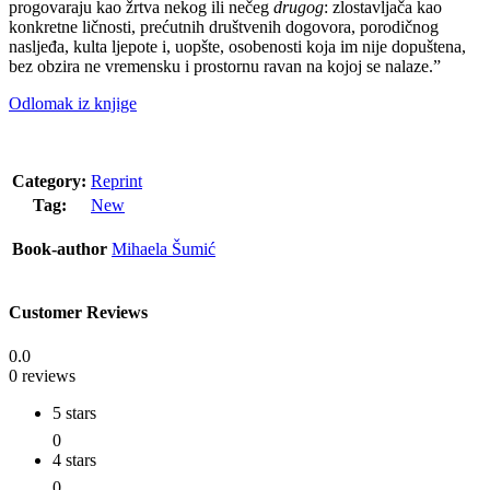
progovaraju kao žrtva nekog ili nečeg
drugog
: zlostavljača kao
konkretne ličnosti, prećutnih društvenih dogovora, porodičnog
nasljeđa, kulta ljepote i, uopšte, osobenosti koja im nije dopuštena,
bez obzira ne vremensku i prostornu ravan na kojoj se nalaze.”
Odlomak iz knjige
Category:
Reprint
Tag:
New
Book-author
Mihaela Šumić
Customer Reviews
0.0
0 reviews
5 stars
0
4 stars
0