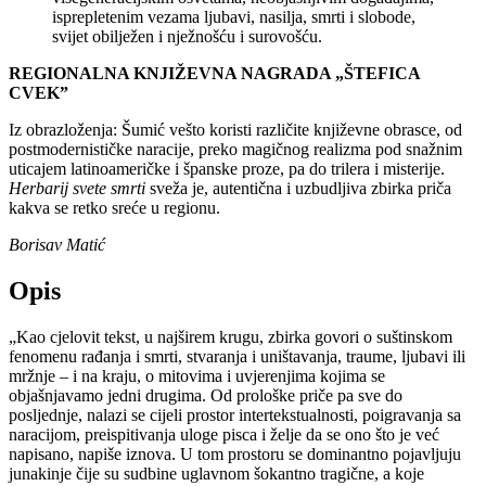
isprepletenim vezama ljubavi, nasilja, smrti i slobode,
svijet obilježen i nježnošću i surovošću.
REGIONALNA KNJIŽEVNA NAGRADA „ŠTEFICA
CVEK”
Iz obrazloženja: Šumić vešto koristi različite književne obrasce, od
postmodernističke naracije, preko magičnog realizma pod snažnim
uticajem latinoameričke i španske proze, pa do trilera i misterije.
Herbarij svete smrti
sveža je, autentična i uzbudljiva zbirka priča
kakva se retko sreće u regionu.
Borisav Matić
Opis
„Kao cjelovit tekst, u najširem krugu, zbirka govori o suštinskom
fenomenu rađanja i smrti, stvaranja i uništavanja, traume, ljubavi ili
mržnje – i na kraju, o mitovima i uvjerenjima kojima se
objašnjavamo jedni drugima. Od prološke priče pa sve do
posljednje, nalazi se cijeli prostor intertekstualnosti, poigravanja sa
naracijom, preispitivanja uloge pisca i želje da se ono što je već
napisano, napiše iznova. U tom prostoru se dominantno pojavljuju
junakinje čije su sudbine uglavnom šokantno tragične, a koje