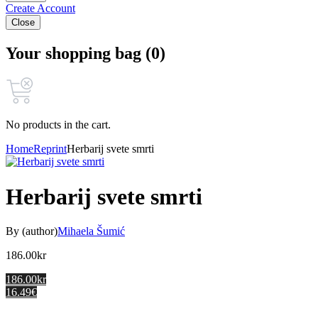
Create Account
Close
Your shopping bag (0)
No products in the cart.
Home
Reprint
Herbarij svete smrti
Herbarij svete smrti
By (author)
Mihaela Šumić
186.00
kr
186.00kr
16.49€