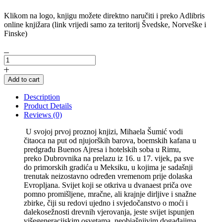
Klikom na logo, knjigu možete direktno naručiti i preko Adlibris
online knjižara (link vrijedi samo za teritorij Švedske, Norveške i
Finske)
Herbarij
svete
smrti
Add to cart
quantity
Description
Product Details
Reviews (0)
U svojoj prvoj proznoj knjizi, Mihaela Šumić vodi
čitaoca na put od njujorških barova, boemskih kafana u
predgrađu Buenos Ajresa i hotelskih soba u Rimu,
preko Dubrovnika na prelazu iz 16. u 17. vijek, pa sve
do primorskih gradića u Meksiku, u kojima je sadašnji
trenutak neizostavno određen vremenom prije dolaska
Evropljana. Svijet koji se otkriva u dvanaest priča ove
pomno promišljene, mračne, ali krajnje dirljive i snažne
zbirke, čiji su redovi ujedno i svjedočanstvo o moći i
dalekosežnosti drevnih vjerovanja, jeste svijet ispunjen
višegeneracijskim osvetama, neobjašnjivim događajima,