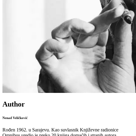
Author
Nenad Veličković
Rođen 1962. u Sarajevu. Kao suvlasnik Književne radionice
Omnibus uredio je preko 20 knjiga domaćih i stranih autora