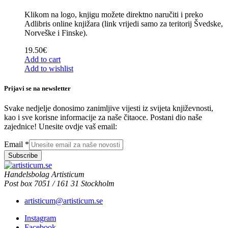
Klikom na logo, knjigu možete direktno naručiti i preko
Adlibris online knjižara (link vrijedi samo za teritorij Švedske,
Norveške i Finske).
19.50
€
Add to cart
Add to wishlist
Prijavi se na newsletter
Svake nedjelje donosimo zanimljive vijesti iz svijeta književnosti,
kao i sve korisne informacije za naše čitaoce. Postani dio naše
zajednice! Unesite ovdje vaš email:
Email
*
Subscribe
Handelsbolag Artisticum
Post box 7051 / 161 31 Stockholm
artisticum@artisticum.se
Instagram
Facebook