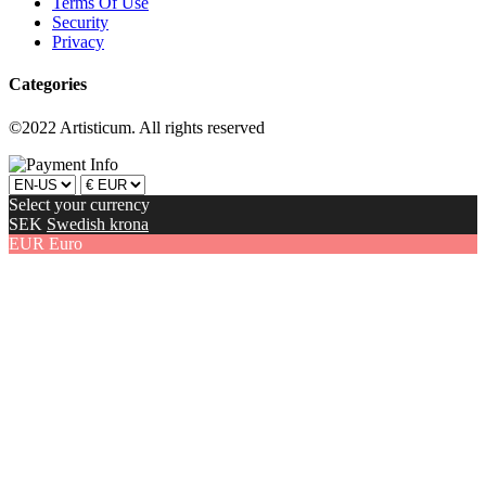
Terms Of Use
Security
Privacy
Categories
©2022 Artisticum. All rights reserved
Select your currency
SEK
Swedish krona
EUR
Euro