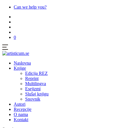
Can we help you?
0
Naslovna
Knjige
Edicija REZ
Reprint
Multilingva
Esejizmi
Slušaj knjigu
Snovnik
Autori
Recepcije
O nama
Kontakt