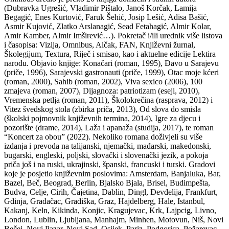
(Dubravka Ugrešić, Vladimir Pištalo, Janoš Korčak, Lamija
Begagić, Enes Kurtović, Faruk Šehić, Josip Lešić, Adisa Bašić,
Asmir Kujović, Zlatko Arslanagić, Sead Fetahagić, Almir Kolar,
Amir Kamber, Almir Imširević…). Pokretač i/ili urednik više listova
i časopisa: Vizija, Omnibus, Alčak, FAN, Književni žurnal,
Školegijum, Textura, Riječ i smisao, kao i aktuelne edicije Lektira
narodu. Objavio knjige: Konačari (roman, 1995), Đavo u Sarajevu
(priče, 1996), Sarajevski gastronauti (priče, 1999), Otac moje kćeri
(roman, 2000), Sahib (roman, 2002), Viva sexico (2006), 100
zmajeva (roman, 2007), Dijagnoza: patriotizam (eseji, 2010),
Vremenska petlja (roman, 2011), Školokrečina (rasprava, 2012) i
Vitez švedskog stola (zbirka priča, 2013), Od slova do smisla
(školski pojmovnik književnih termina, 2014), Igre za djecu i
pozorište (drame, 2014), Laža i apanaža (studija, 2017), te roman
“Koncert za obou” (2022). Nekoliko romana doživjeli su više
izdanja i prevoda na talijanski, njemački, mađarski, makedonski,
bugarski, engleski, poljski, slovački i slovenački jezik, a pokoja
priča još i na ruski, ukrajinski, španski, francuski i turski. Gradovi
koje je posjetio književnim poslovima: Amsterdam, Banjaluka, Bar,
Bazel, Beč, Beograd, Berlin, Bjalsko Bjala, Brisel, Budimpešta,
Budva, Celje, Cirih, Čajetina, Dablin, Dingl, Đevđelija, Frankfurt,
Gdinja, Gradačac, Gradiška, Graz, Hajdelberg, Hale, Istanbul,
Kakanj, Keln, Kikinda, Konjic, Kragujevac, Krk, Lajpcig, Livno,
London, Lublin, Ljubljana, Manhajm, Minhen, Motovun, Niš, Novi
Bečej, Novi Pazar, Novi Sad, Osijek, Pariz, Podgorica, Požarevac,