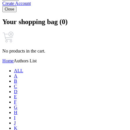
Create Account
Close
Your shopping bag (0)
No products in the cart.
Home
Authors List
ALL
A
B
C
D
E
F
G
H
I
J
K