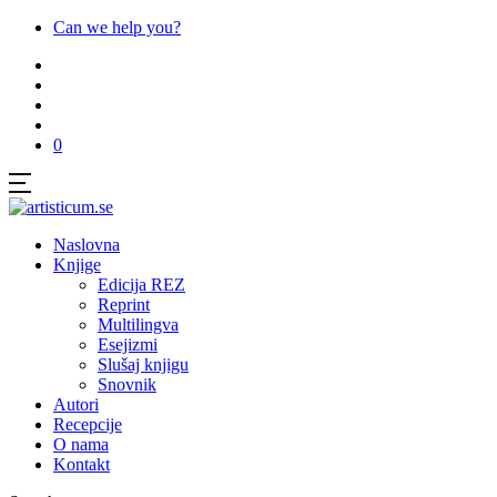
Can we help you?
0
Naslovna
Knjige
Edicija REZ
Reprint
Multilingva
Esejizmi
Slušaj knjigu
Snovnik
Autori
Recepcije
O nama
Kontakt