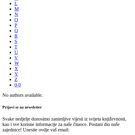
L
M
N
O
P
Q
R
S
T
U
V
W
X
Y
Z
0-9
No authors available.
Prijavi se na newsletter
Svake nedjelje donosimo zanimljive vijesti iz svijeta književnosti,
kao i sve korisne informacije za naše čitaoce. Postani dio naše
zajednice! Unesite ovdje vaš email: