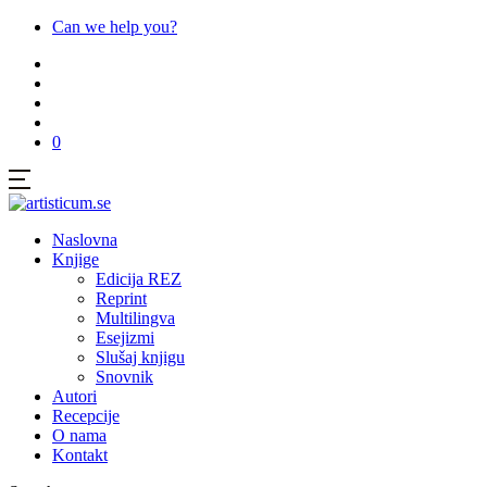
Can we help you?
0
Naslovna
Knjige
Edicija REZ
Reprint
Multilingva
Esejizmi
Slušaj knjigu
Snovnik
Autori
Recepcije
O nama
Kontakt