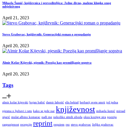
Mihaela Šumić, književnica i prevoditeljica: Jedno divno, maleno klupko onog
subjektivnog
April 21, 2023
Stevo Grabovac, književnik: Generacijski roman o propadanju
April 20, 2023
Almir Kolar Kijevski, pjesnik: Poezija kao promišljanje sopstva
April 20, 2023
Tags
almir kolar kijevski
bojan babić
damir šabotić
elis bektaš
herbarij svete smrti
još jedna
književnost
pjesma o ljubavi i ratu
kako se jede nar
mihaela šumić
mirsad
sijarić
mulat albino komarac
nađi me
nekoliko sitnih uboda
okus kozijeg sira
poezija
reprint
raspunjenost
recepcije
requiem
rez
stevo grabovac
željko grahovac