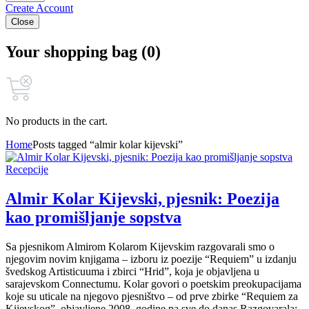
Create Account
Close
Your shopping bag (0)
No products in the cart.
Home
Posts tagged “almir kolar kijevski”
Recepcije
Almir Kolar Kijevski, pjesnik: Poezija
kao promišljanje sopstva
Sa pjesnikom Almirom Kolarom Kijevskim razgovarali smo o
njegovim novim knjigama – izboru iz poezije “Requiem” u izdanju
švedskog Artisticuuma i zbirci “Hrid”, koja je objavljena u
sarajevskom Connectumu. Kolar govori o poetskim preokupacijama
koje su uticale na njegovo pjesništvo – od prve zbirke “Requiem za
Kijevskog”, objavljene 2008. godine pa sve do danas Razgovarala: