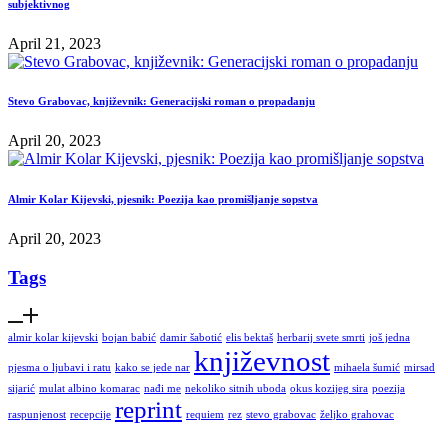
subjektivnog
April 21, 2023
Stevo Grabovac, književnik: Generacijski roman o propadanju
April 20, 2023
Almir Kolar Kijevski, pjesnik: Poezija kao promišljanje sopstva
April 20, 2023
Tags
almir kolar kijevski
bojan babić
damir šabotić
elis bektaš
herbarij svete smrti
još jedna
književnost
pjesma o ljubavi i ratu
kako se jede nar
mihaela šumić
mirsad
sijarić
mulat albino komarac
nađi me
nekoliko sitnih uboda
okus kozijeg sira
poezija
reprint
raspunjenost
recepcije
requiem
rez
stevo grabovac
željko grahovac