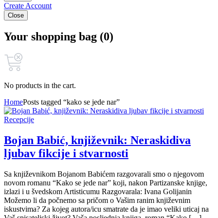
Create Account
Close
Your shopping bag (0)
No products in the cart.
Home
Posts tagged “kako se jede nar”
Recepcije
Bojan Babić, književnik: Neraskidiva
ljubav fikcije i stvarnosti
Sa književnikom Bojanom Babićem razgovarali smo o njegovom
novom romanu “Kako se jede nar” koji, nakon Partizanske knjige,
izlazi i u švedskom Artisticumu Razgovarala: Ivana Golijanin
Možemo li da počnemo sa pričom o Vašim ranim književnim
iskustvima? Za kojeg autora/icu smatrate da je imao veliki uticaj na
Vaš spisateljski život? Vaša posljednja knjiga, roman “Kako […]