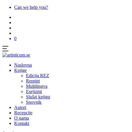
Can we help you?
0
Naslovna
Knjige
Edicija REZ
Reprint
Multilingva
Esejizmi
Slušaj knjigu
Snovnik
Autori
Recepcije
O nama
Kontakt