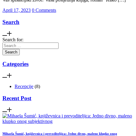
April 17, 2023
0 Comments
Search
Search for:
Categories
Recepcije
(8)
Recent Post
Mihaela Šumić, književnica i prevoditeljica: Jedno divno, maleno klupko onog