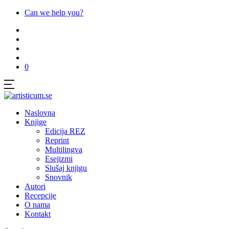
Can we help you?
0
Naslovna
Knjige
Edicija REZ
Reprint
Multilingva
Esejizmi
Slušaj knjigu
Snovnik
Autori
Recepcije
O nama
Kontakt