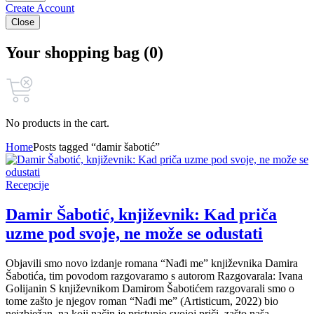
Create Account
Close
Your shopping bag (0)
No products in the cart.
Home
Posts tagged “damir šabotić”
Recepcije
Damir Šabotić, književnik: Kad priča
uzme pod svoje, ne može se odustati
Objavili smo novo izdanje romana “Nađi me” književnika Damira
Šabotića, tim povodom razgovaramo s autorom Razgovarala: Ivana
Golijanin S književnikom Damirom Šabotićem razgovarali smo o
tome zašto je njegov roman “Nađi me” (Artisticum, 2022) bio
neizbježan, na koji način je pristupio svojoj priči, zašto naša