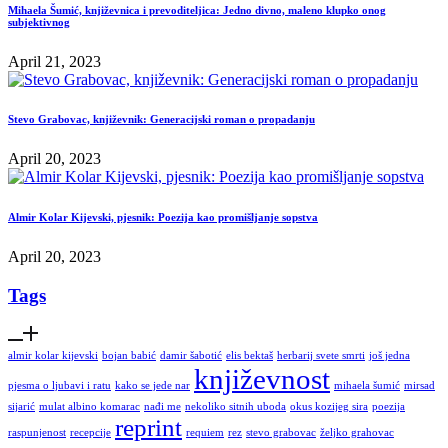
Mihaela Šumić, književnica i prevoditeljica: Jedno divno, maleno klupko onog
subjektivnog
April 21, 2023
Stevo Grabovac, književnik: Generacijski roman o propadanju
April 20, 2023
Almir Kolar Kijevski, pjesnik: Poezija kao promišljanje sopstva
April 20, 2023
Tags
almir kolar kijevski
bojan babić
damir šabotić
elis bektaš
herbarij svete smrti
još jedna
književnost
pjesma o ljubavi i ratu
kako se jede nar
mihaela šumić
mirsad
sijarić
mulat albino komarac
nađi me
nekoliko sitnih uboda
okus kozijeg sira
poezija
reprint
raspunjenost
recepcije
requiem
rez
stevo grabovac
željko grahovac